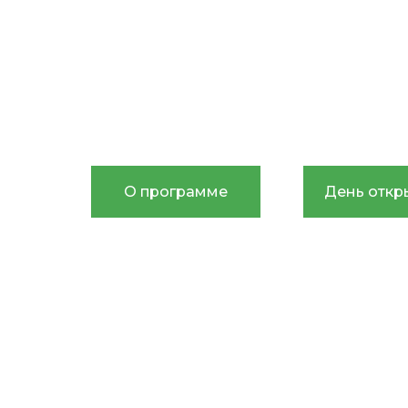
Уникальный проект для мам и их 
Академии бизнеса Б1
и
Академ
школьников KidsDev
О программе
День откр