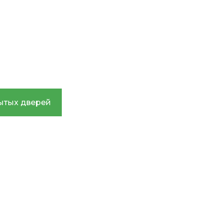
детей от
ии для
ытых дверей