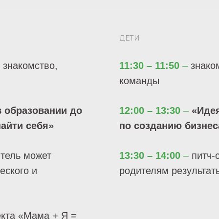
ДЕТИ
 знакомство,
11:30 – 11:50
–
знаком
команды
 образовании до
12:00 – 13:30
–
«Идея
найти себя»
по созданию бизнес
итель может
13:30 – 14:00
–
питч-
еского и
родителям результат
екта «Мама + Я =