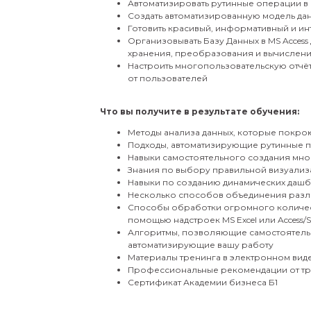
Автоматизировать рутинные операции в 
Создать автоматизированную модель данн
Готовить красивый, информативный и ин
Организовывать Базу Данных в MS Access
хранения, преобразования и вычислени
Настроить многопользовательскую отчё
от пользователей
Что вы получите в результате обучения:
Методы анализа данных, которые покрою
Подходы, автоматизирующие рутинные 
Навыки самостоятельного создания мно
Знания по выбору правильной визуализ
Навыки по созданию динамических даш
Несколько способов объединения разл
Способы обработки огромного количеств
помощью надстроек MS Excel или Access/
Алгоритмы, позволяющие самостоятельн
автоматизирующие вашу работу
Материалы тренинга в электронном вид
Профессиональные рекомендации от тр
Сертификат Академии бизнеса Б1