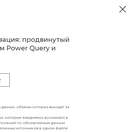
зация: продвинутый
м Power Query и
у
данных, объемы которых выходят за
ых, которые ежедневно возникают в
тклонений по обновляемым данным
азличных источников в одном файле