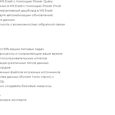
MS Excel с помощью Power Query
ых в MS Excel c помощью Power Pivot
терактивный дашборд в MS Excel
 для автоматизации обновлений,
я данных
тность с возможностью обратной связи
т 95% ваших типовых задач
процессы и сохраняющие ваше время
гопользовательских отчетов
ации различных типов данных
бордов
ичных файлов из разных источников
а данных (более 1 млн строк) с
SQL
о создавать базовые макросы,
е
енера-эксперта